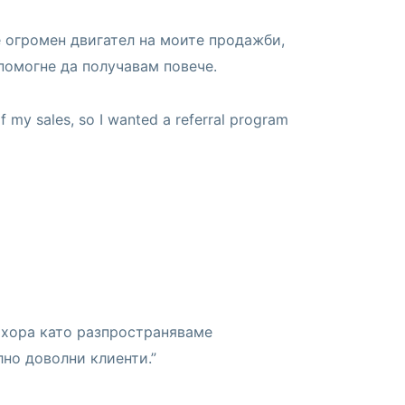
е огромен двигател на моите продажби,
 помогне да получавам повече.
of my sales, so I wanted a referral program
е хора като разпространяваме
но доволни клиенти.”