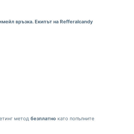
мейл връзка. Екипът на Refferalcandy
кетинг метод
безплатно
като попълните