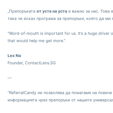
„Препоръката
от уста на уста
е важно за нас. Това 
така че исках програма за препоръки, която да ми
“Word-of-mouth is important for us. It’s a huge driver 
that would help me get more.”
Lex Na
Founder, ContactLens.SG
—
“ReferralCandy ни позволява да помагаме на повеч
информацията чрез препоръки от нашите универсал