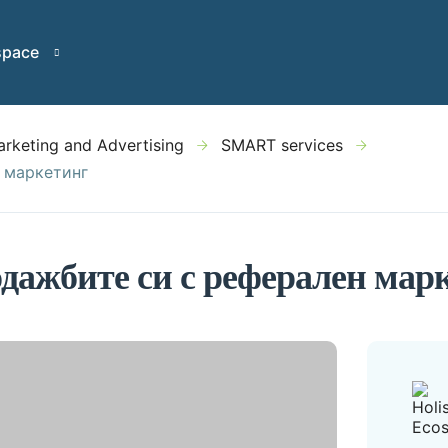
space
rketing and Advertising
SMART services
 маркетинг
одажбите си с реферален мар