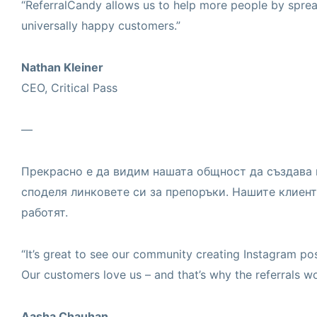
“ReferralCandy allows us to help more people by sprea
universally happy customers.”
Nathan Kleiner
CEO, Critical Pass
—
Прекрасно е да видим нашата общност да създава п
споделя линковете си за препоръки. Нашите клиент
работят.
“It’s great to see our community creating Instagram post
Our customers love us – and that’s why the referrals wo
Aasha Chauhan