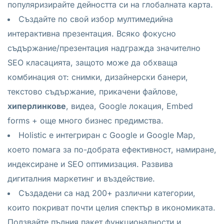
популяризирайте дейността си на глобалната карта.
Създайте по свой избор мултимедийна
интерактивна презентация. Всяко фокусно
съдържание/презентация надгражда значително
SEO класацията, защото може да обхваща
комбинация от: снимки, дизайнерски банери,
текстово съдържание, прикачени файлове,
хиперлинкове
, видеа, Google локация, Embed
forms + още много бизнес предимства.
Holistic e интегриран с Google и Google Map,
което помага за по-добрата ефективност, намиране,
индексиране и SEO оптимизация. Развива
дигиталния маркетинг и въздействие.
Създадени са над 200+ различни категории,
които покриват почти целия спектър в икономиката.
Ползвайте пълния пакет функционалности и