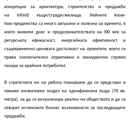
концепция за архитектура, строителство и продажби
на
Infiniti
къщи/сгради/жилища. Нейните
know-
how
предимства са много актуални и полезни за времето
,
в
което живеем днес и предизвикателствата на
XXI
век за
ресурсната ефикасност, енергийната ефективност и
същевременно ценовата достъпност на проектите, което ги
прави изключително атрактивни и конкурентни спрямо
пазара за крайния потребител.
В стратегията ни на работа плануваме да се представи и
покаже иновативен модел на еднофамилна къща (70 кв.
метра), за да се визуализира реално на обществото и да се
отворят истинските бизнес възможности за последващите
продажби.