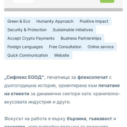
Green & Eco
Humanity Approach
Positive Impact
Security & Protection
Sustainable Initiatives
Accept Crypto Payments
Business Partnerships
Foreign Languages
Free Consultation
Online service
Quick Communication
Website
„Сифлекс ЕООД“
, печатница за
флексопечат
с
дългогодишна история, ориентирана към
печатане
на етикети
за динамични сектори като хранително-
вкусовата индустрия и други.
Фокусът на работа е върху
бързина
,
гъвкавост
и
качество
, изпълнявайки поръчки за водещите