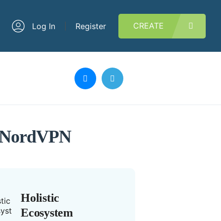
CREATE
Log In
Register
– NordVPN
Holistic
Ecosystem