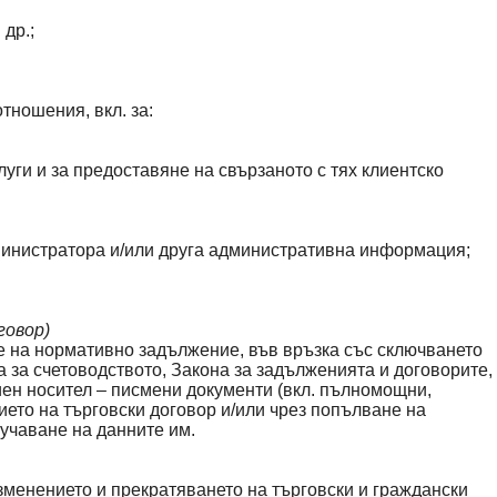
др.;
тношения, вкл. за:
луги и за предоставяне на свързаното с тях клиентско
дминистратора и/или друга административна информация;
говор)
е на нормативно задължение, във връзка със сключването
 за счетоводството, Закона за задълженията и договорите,
тиен носител – писмени документи (вкл. пълномощни,
ето на търговски договор и/или чрез попълване на
учаване на данните им.
зменението и прекратяването на търговски и граждански