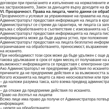
договори при прилагането и изпълнение на нормативните и
на застраховането, Закон за данъците върху доходите на фи
VI. Прозрачност. Права на лицата, чиито данни се обр
Прозрачност и условия за упражняване на правата на ли
Администраторът предоставя информация на лицата в кратк
Администраторът се стреми да гарантира, че лицата са зап
връзка с обработването в съответствие с изискванията на
Администраторът предоставя информацията на лицата писмен
информацията може да бъде дадена устно, при положение че
Администраторът предоставя на лицата безплатно информац
ограничаване на обработването, преносимост, възражение 
на искането.
При необходимост този срок може да бъде удължен с още д
такова удължаване в срок от един месец от получаване на и
възможност информацията се предоставя с електронни средс
Ако Администраторът не предприеме действия по искането,
причините да не предприеме действия и за възможността з
Когато исканията на лицето са явно неоснователни или пр
– да наложи разумна такса, като взема предвид администр
или
– да откаже да предприеме действия по искането.
Право на достъп на лицата
Всяко лице има право да получи от Администратора потвърж
информация:
– целите на обработването;