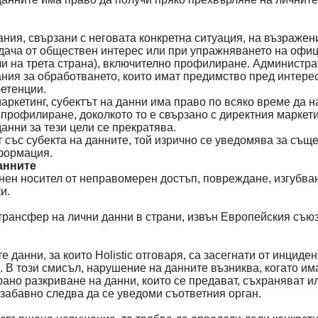
ания, свързани с неговата конкретна ситуация, на възраже
задача от обществен интерес или при упражняването на оф
ли на трета страна), включително профилиране. Администра
ния за обработването, които имат предимство пред интереси
етенции.
маркетинг, субектът на данни има право по всяко време да
и профилиране, доколкото то е свързано с директния маркет
анни за тези цели се прекратява.
 със субекта на данните, той изрично се уведомява за същ
нформация.
данните
ронен носител от неправомерен достъп, повреждане, изгуб
и.
рансфер на лични данни в страни, извън Европейския съюз
данни, за които Holistic отговаря, са засегнати от инциден
. В този смисъл, нарушение на данните възниква, когато и
но разкриване на данни, които се предават, съхраняват ил
забавно следва да се уведоми съответния орган.