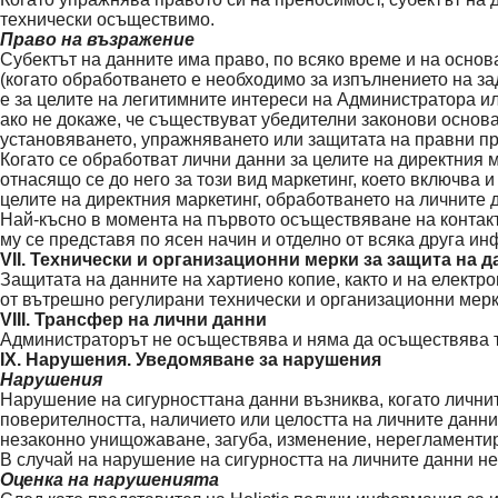
технически осъществимо.
Право на възражение
Субектът на данните има право, по всяко време и на основ
(когато обработването е необходимо за изпълнението на 
е за целите на легитимните интереси на Администратора и
ако не докаже, че съществуват убедителни законови основа
установяването, упражняването или защитата на правни пр
Когато се обработват лични данни за целите на директния 
отнасящо се до него за този вид маркетинг, което включва 
целите на директния маркетинг, обработването на личните д
Най-късно в момента на първото осъществяване на контакт
му се представя по ясен начин и отделно от всяка друга и
VII. Технически и организационни мерки за защита на 
Защитата на данните на хартиено копие, както и на елект
от вътрешно регулирани технически и организационни мерк
VIII. Трансфер на лични данни
Администраторът не осъществява и няма да осъществява т
IX. Нарушения. Уведомяване за нарушения
Нарушения
Нарушение на сигурносттана данни възниква, когато личните 
поверителността, наличието или целостта на личните данни
незаконно унищожаване, загуба, изменение, нерегламентира
В случай на нарушение на сигурността на личните данни не
Оценка на нарушенията