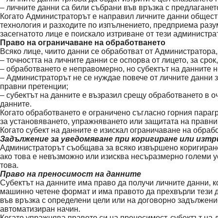
– личните данни са били събрани във връзка с предлагане
Когато Администраторът е направил личните данни обществ
технология и разходите по изпълнението, предприема разу
засегнатото лице е поискало изтриване от тези администрат
Право на ограничаване на обработването
Всяко лице, чиито данни се обработват от Администратора,
– точността на личните данни се оспорва от лицето, за сро
– обработването е неправомерно, но субектът на данните н
– Администраторът не се нуждае повече от личните данни з
правни претенции;
– субектът на данните е възразил срещу обработването в 
данните.
Когато обработването е ограничено съгласно горния парагр
за установяването, упражняването или защитата на правни
Когато субект на данните е изискал ограничаване на обра
Задължение за уведомяване при коригиране или изтр
Администраторът съобщава за всяко извършено коригиране,
ако това е невъзможно или изисква несъразмерно големи у
това.
Право на преносимост на данните
Субектът на данните има право да получи личните данни, ко
машинно четене формат и има правото да прехвърли тези да
във връзка с определени цели или на договорно задължение
автоматизиран начин.
Когато упражнява правото си на преносимост, субектът на 