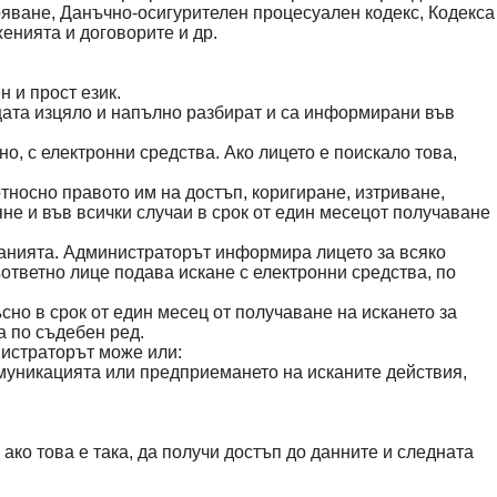
ряване, Данъчно-осигурителен процесуален кодекс, Кодекса
енията и договорите и др.
 и прост език.
ицата изцяло и напълно разбират и са информирани във
, с електронни средства. Ако лицето е поискало това,
носно правото им на достъп, коригиране, изтриване,
е и във всички случаи в срок от един месецот получаване
канията. Администраторът информира лицето за всяко
ъответно лице подава искане с електронни средства, по
но в срок от един месец от получаване на искането за
а по съдебен ред.
нистраторът може или:
муникацията или предприемането на исканите действия,
ако това е така, да получи достъп до данните и следната