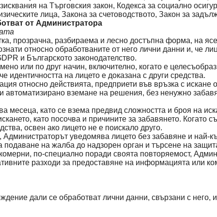
зисквания на Търговския закон, Кодекса за социално осигу
зическите лица, Закона за счетоводството, Закон за задълж
аботват от Администратора
цата
а, прозрачна, разбираема и лесно достъпна форма, на ясен
ознати относно обработваните от него лични данни и, че л
 GDPR и Българското законодателство.
о или по друг начин, включително, когато е целесъобразно
 идентичността на лицето е доказана с други средства.
ия относно действията, предприети във връзка с искане от
и автоматизирано вземане на решения, без ненужно забавян
ва месеца, като се взема предвид сложността и броя на ис
скането, като посочва и причините за забавянето. Когато с
тва, освен ако лицето не е поискало друго.
 Администраторът уведомява лицето без забавяне и най-къс
а подаване на жалба до надзорен орган и търсене на защит
екомерни, по-специално поради своята повторяемост, Адми
ативните разходи за предоставяне на информацията или ко
дение дали се обработват лични данни, свързани с него, и 