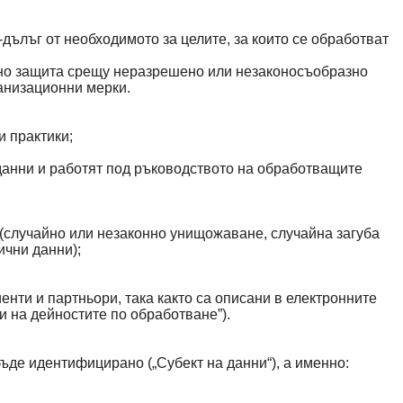
дълъг от необходимото за целите, за които се обработват
елно защита срещу неразрешено или незаконосъобразно
анизационни мерки.
и практики;
данни и работят под ръководството на обработващите
(случайно или незаконно унищожаване, случайна загуба
ични данни);
нти и партньори, така както са описани в електронните
и на дейностите по обработване”).
ъде идентифицирано („Субект на данни“), а именно: