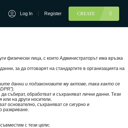
Log In
Register
CREATE
руги физически лица, с които Администраторът има връзка
анни, за да отговарят на стандартите в организацията на
ните данни и подзаконовите му актове, така както се
DPR”).
да събират, обработват и съхраняват лични данни. Тези
я или на други носители.
ват основателно, съхраняват се сигурно и
о разкриване.
есъвместим с тези цели;