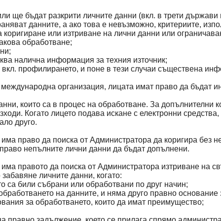
 или ще бъдат разкрити личните данни (вкл. в трети държав
раняват данните, а ако това е невъзможно, критериите, изпо
а коригиране или изтриване на лични данни или ограничава
такова обработване;
ни;
каква налична информация за техния източник;
вкл. профилирането, и поне в тези случаи съществена инфо
а международна организация, лицата имат право да бъдат 
нни, които са в процес на обработване. За допълнителни к
зходи. Когато лицето подава искане с електронни средств
ало друго.
 има право да поиска от Администратора да коригира без н
 право непълните лични данни да бъдат допълнени.
 има правото да поиска от Администратора изтриване на св
забавяне личните данни, когато:
то са били събрани или обработвани по друг начин;
а обработването на данните, и няма друго правно основание
ования за обработването, които да имат преимущество;
 на правно задължение, което се прилага спрямо администр