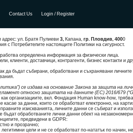
Contact Us
Login / Register
и адрес: ул. Братя Пулиеви
3,
Капана,
гр. Пловдив, 400
0
ения с Потребителите настоящите Политики на сигурност.
обработва определена информация за физически лица.
ли, клиенти, доставчици, контрагенти, бизнес контакти и д
к да бъдат събирани, обработвани и съхранявани личните д
вания.
тика”) се издава на основание Закона за защита на лич
гламент относно защитата на данните (ЕС) 2016/679 (“G
ак организациите, вкл. Фондация Human know-how, трябва 
 касае за данни, които се обработват електронно, на харти
 правните изискванията, личните данни се събират и използ
е бъдат обработваните лични данни обект на незакономерн
инципите, предвидени в GDPR:
стно и прозрачно;
и легитимни цели и не се обработват по-нататък по начин, н