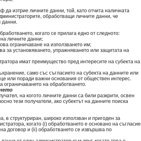
да изтрие личните данни, той, като отчита наличната
администраторите, обработващи личните данни, че
 данни.
работването, когато се прилага едно от следното:
 на личните данни;
това ограничаване на използването им;
ква за установяването, упражняването или защитата на
стратора имат преимущество пред интересите на субекта на
ъхранение, само със съгласието на субекта на данните или
ице или поради важни основания от обществен интерес.
а ограничаването на обработването.
ането
чател, на когото личните данни са били разкрити, освен
сно тези получатели, ако субектът на данните поиска
а, в структуриран, широко използван и пригоден за
тратора, когато (i) обработването е основано на съгласие
а договор и (ii) обработването се извършва по
данни от един администратор към друг, когато това е