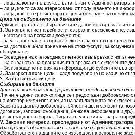
– лица за контакт в дружествата, с които Администраторът
– лица, които са заинтересовани от получаването на инфо
– лица, които се регистрират с цел използване на онлайн-м
Цели на събирането на данните
Администраторът събира личните данни във връзка с изпъл
1. За изпълнение на дейности, свързани съссключване, съ
– изготвяне на всякакви документи;
– за установяване на връзка с лицето за контакт по телефо
– за доставка и/или приемане на стоки/услуги, за комуника
обслужване;
– За водене на счетоводна отчетност във връзка с изпълне
– За обработка на плащания във връзка със сключените до
– За изпращане на важна информация до субектите във вр
2. За маркетингови цели – след получаване на изрично съгл
3. За статистически цели.
Събиране на данните
Данни на контрагенти (управители, представители и/или
Личните данни за всяко лице се предоставят доброволно о
на договор и/или изпълнения на задълженията по сключен д
Закона за данъка добавена стойност и др. и условията пос
договори, запорни съобщения, банкова информация и др.), 
регистрационна форма. Лицата се уведомяват за разпоредб
V. Законни интереси, преследвани от Администратора
Във връзка с обработване на данните на управителите 
Обработването на данните се извършва на основание закон