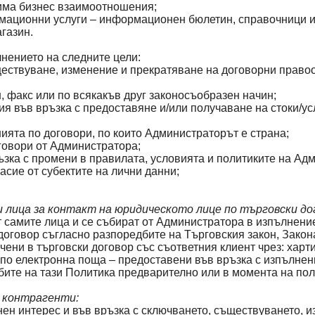
 има бизнес взаимоотношения;
рмационни услуги – информационен бюлетин, справочници и 
агазин.
нението на следните цели:
ществуване, изменение и прекратяване на договорни правоо
н, факс или по всякакъв друг законосъобразен начин;
ция във връзка с предоставяне и/или получаване на стоки/ус
нията по договори, по които Администраторът е страна;
говори от Администратора;
ъзка с промени в правилата, условията и политиките на А
асие от субектите на лични данни;
 лица за контакт на юридическото лице по търговски до
т самите лица и се събират от Администратора в изпълнени
оговор съгласно разпоредбите на Търговския закон, Закона
очени в търговски договор със съответния клиент чрез: хар
по електронна поща – предоставени във връзка с изпълнени
ите на тази Политика предварително или в момента на пол
и контрагенти:
ен интерес и във връзка с сключването, съществуването, и