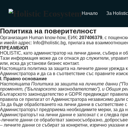
Начало
За Holistic
Политика на поверителност
Организация Human know-how, ЕИК:
207406379
, с пощенск
и имейл адрес: Info@holistic.bg, прилага във взаимоотнош
ПРЕАМБЮЛ
HOLISTIC, като администратор на лични данни, събира и 
Тази информация може да се отнася до служители, управите
или, иска да установи бизнес контакт.
Настоящата политика за защита на личните данни урежда ка
Администратора и да са в съответствие със правните изиск
I. Правно основание
Настоящата Политика за защита на личните данни (“Поли
променят, (“Българското законодателство”), и Общия ре
Българското законодателство и GDPR предвиждат правила к
правила се прилагат от Администратора независимо дали се
За да бъде обработването на лични данни в съответствие с
Администраторът предприема необходимите мерки, за да н
Администраторът на лични данни е запознат с и следва пр
-личните данни се обработват законосъобразно, добросъве
– личните данни се събират за конкретни, изрично указани 