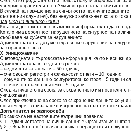
След като представител на Holistic получи информация за
уведоми управителите на Администратора за събитието (в сл
В случай на нарушение на сигурността на личните данните,
съответния служител), без ненужно забавяне и когато това
защита на личните данни
.
Когато и доколкото не е възможно информацията да се по
Когато има вероятност нарушението на сигурността на личн
съобщава на субекта за нарушението.
Администраторът документира всяко нарушение на сигурнос
за справяне с него.
X. Унищожаване
Счетоводната и търговската информация, както и всички др
Администратора в следните срокове:
– ведомости за заплати – 50 години;
– счетоводни регистри и финансови отчети – 10 години;
– документи за данъчно-осигурителен контрол – 5 години сл
– всички останали носители – 5 години.
След изтичането на срока за съхранението им носителите 
унищожават.
След приключване на срока за съхранение данните се уни
носител-чрез заличаване и изтриване на съответните файл
Допълнителни разпоредби
По смисъла на настоящите вътрешни правила:
§ 1. ”Администратор на лични данни” е Организация Human
§ 2. „Обработване” означава всяка операция или съвкупнос