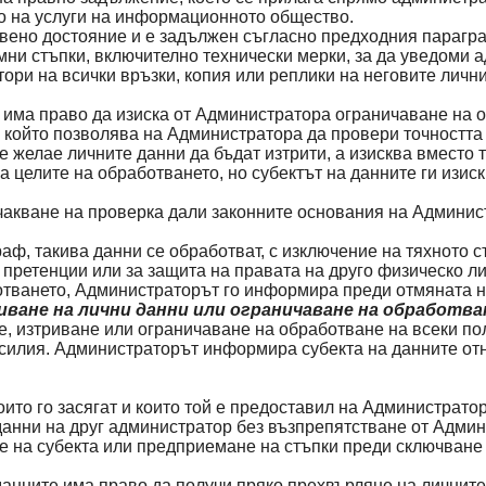
то на услуги на информационното общество.
ено достояние и е задължен съгласно предходния параграф 
мни стъпки, включително технически мерки, за да уведоми 
ори на всички връзки, копия или реплики на неговите лични
 има право да изиска от Администратора ограничаване на об
к, който позволява на Администратора да провери точността
е желае личните данни да бъдат изтрити, а изисква вместо 
а целите на обработването, но субектът на данните ги изис
очакване на проверка дали законните основания на Админи
аф, такива данни се обработват, с изключение на тяхното с
 претенции или за защита на правата на друго физическо л
ботването, Администраторът го информира преди отмяната н
иване на лични данни или ограничаване на обработв
 изтриване или ограничаване на обработване на всеки полу
силия. Администраторът информира субекта на данните отно
ито го засягат и които той е предоставил на Администратор
нни на друг администратор без възпрепятстване от Админис
 на субекта или предприемане на стъпки преди сключване н
данните има право да получи пряко прехвърляне на личните 