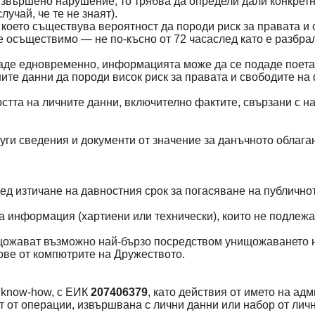
 извършено нарушение, то трябва да определи дали конкрет
учай, че те не знаят).
 което съществува вероятност да породи риск за правата и
 е осъществимо — не по-късно от 72 часаслед като е разбр
даде едновременно, информацията може да се подаде поета
ите данни да породи висок риск за правата и свободите на
тта на личните данни, включително фактите, свързани с н
уги сведения и документи от значение за данъчното облага
ед изтичане на давностния срок за погасяване на публичнот
на информация (хартиени или технически), които не подлеж
щожават възможно най-бързо посредством унищожаването на
ове от компютрите на Дружеството.
 know-how, с ЕИК
207406379
, като действия от името на а
т от операции, извършвана с лични данни или набор от лич