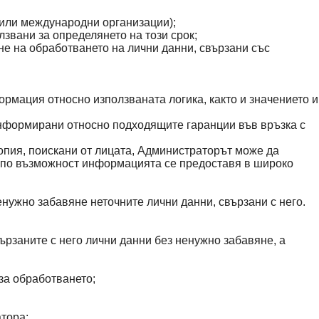
и или международни организации);
лзвани за определянето на този срок;
не на обработването на лични данни, свързани със
рмация относно използваната логика, както и значението и
информирани относно подходящите гаранции във връзка с
опия, поискани от лицата, Администраторът може да
а, по възможност информацията се предоставя в широко
енужно забавяне неточните лични данни, свързани с него.
ързаните с него лични данни без ненужно забавяне, а
 за обработването;
атора;