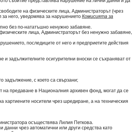
ното събитие представлява нарушение на лични данни и да
 свободите на физическите лица, Администраторът (чрез
ал за него, уведомява за нарушението
Комисията за
пно без по-нататъшно ненужно забавяне.
 физическите лица, Администраторът без ненужно забавяне,
арушението, последиците от него и предприетите действия
не и задължителните осигурителни вноски се съхраняват от
о задължение, с което са свързани;
ат на предаване в Националния архивен фонд, могат да се
 хартиените носители чрез шредиране, а на техническия
дминистратора осъществява Лилия Петкова.
ни данни чрез автоматични или други средства като