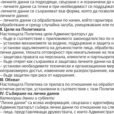
-личните данни са подходящи, свързани с и ограничени до н
– личните данни са точни и при необходимост се поддържат
-личните данни се съхраняват във форма, която да позволя
личните данни;
– личните данни са обработвани по начин, който гарантир
обработване и срещу случайна загуба, унищожаване или по
II. Цели на Политиката
Настоящата Политика цели Администраторът да:
– бъде в съответствие с приложимото законодателство по 
– установи механизмите за водене, поддържане и защита на
– установи задълженията на длъжностните лица, обработва
лични данни, тяхната отговорност при неизпълнение на те
– защитава правата на персонала, клиентите и партньорите
– бъде открит как съхранява и защитава личните данни на 
– установи необходимите технически и организационни мер
неправомерен достъп, изменение или разпространение, как
– бъде защитен при риск от нарушения.
III. Обхват
Настоящата Политика се прилага по отношение на обработва
отчетни регистри, установени в съответствие с тази Полити
IV. Събиране на лични данни
Категории данни и субекти
“Лични данни” са всяка информация, свързана с идентифиц
Администраторът събира лични данни по отношение на сле
– лица, представляващи дружествата, с които Администра