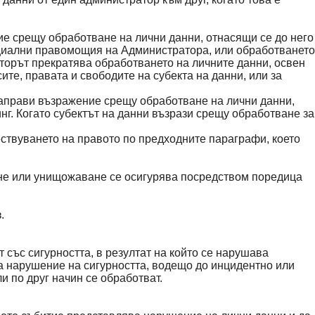
ние срещу обработване на лични данни, отнасящи се до него
ициални правомощия на Администратора, или обработването
торът прекратява обработването на личните данни, освен
те, правата и свободите на субекта на данни, или за
 направи възражение срещу обработване на лични данни,
инг. Когато субектът на данни възрази срещу обработване за
ествуването на правото по предходните параграфи, което
ване или унищожаване се осигурява посредством поредица
.
т със сигурността, в резултат на който се нарушава
ма нарушение на сигурността, водещо до инцидентно или
и по друг начин се обработват.