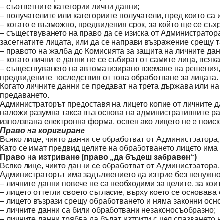
– съответните категории лични данни;
– получателите или категориите получатели, пред които са
– когато е възможно, предвидения срок, за който ще се съх
– съществуването на право да се изиска от Администратор
засегнатите лицата, или да се направи възражение срещу 
– правото на жалба до Комисията за защита на личните дан
– когато личните данни не се събират от самите лица, вся
– съществуването на автоматизирано вземане на решения, 
предвидените последствия от това обработване за лицата.
Когато личните данни се предават на трета държава или н
предаването.
Администраторът предоставя на лицето копие от личните да
наложи разумна такса въз основа на административните ра
използвана електронна форма, освен ако лицето не е поиск
Право на коригиране
Всяко лице, чиито данни се обработват от Администратора,
Като се имат предвид целите на обработването лицето има
Право на изтриване (право „да бъдеш забравен“)
Всяко лице, чиито данни се обработват от Администратора,
Администраторът има задължението да изтрие без ненужно 
– личните данни повече не са необходими за целите, за кои
– лицето оттегли своето съгласие, върху което се основав
– лицето възрази срещу обработването и няма законни осн
– личните данни са били обработвани незаконосъобразно;
– личните данни трябва да бъдат изтрити с цел спазването