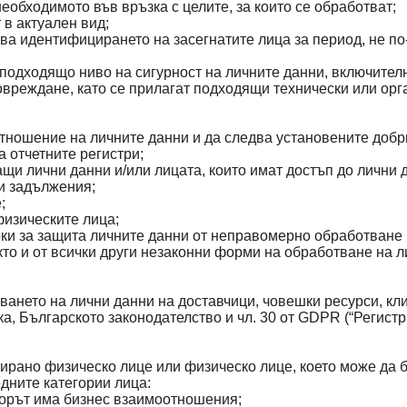
еобходимото във връзка с целите, за които се обработват;
 в актуален вид;
ва идентифицирането на засегнатите лица за период, не по-
а подходящо ниво на сигурност на личните данни, включит
вреждане, като се прилагат подходящи технически или орг
отношение на личните данни и да следва установените добр
 отчетните регистри;
щи лични данни и/или лицата, които имат достъп до лични 
зи задължения;
;
физическите лица;
ки за защита личните данни от неправомерно обработване 
то и от всички други незаконни форми на обработване на л
нето на лични данни на доставчици, човешки ресурси, клие
ка, Българското законодателство и чл. 30 от GDPR (“Регистр
ирано физическо лице или физическо лице, което може да б
дните категории лица:
торът има бизнес взаимоотношения;